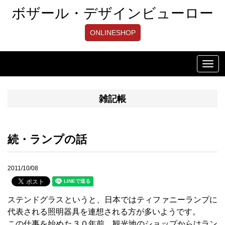
ボザール・デザインビューロー
ONLINESHOP
Toggl
navig
雑記帳
続・ランプの話
2011/10/08
ステンドグラスというと、日本ではティファニーランプに
代表される照明器具を連想される方が多いようです。
この仕事を始めた３０年前、観光地のショップからはラン