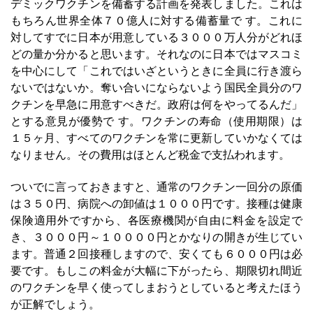
デミックワクチンを備蓄する計画を発表しました。これは
もちろん世界全体７０億人に対する備蓄量で す。これに
対してすでに日本が用意している３０００万人分がどれほ
どの量か分かると思います。それなのに日本ではマスコミ
を中心にして「これではいざというときに全員に行き渡ら
ないではないか。奪い合いにならないよう国民全員分のワ
クチンを早急に用意すべきだ。政府は何をやってるんだ」
とする意見が優勢で す。ワクチンの寿命（使用期限）は
１５ヶ月、すべてのワクチンを常に更新していかなくては
なりません。その費用はほとんど税金で支払われます。
ついでに言っておきますと、通常のワクチン一回分の原価
は３５０円、病院への卸値は１０００円です。接種は健康
保険適用外ですから、各医療機関が自由に料金を設定で
き、３０００円～１００００円とかなりの開きが生じてい
ます。普通２回接種しますので、安くても６０００円は必
要です。もしこの料金が大幅に下がったら、期限切れ間近
のワクチンを早く使ってしまおうとしていると考えたほう
が正解でしょう。