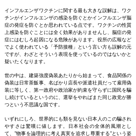
インフルエンザワクチンに関する最も大きな誤解は、ワク
チンがインフルエンザの感染を防ぐとかインフルエンザ脳
症の発症を防ぐとか思われている点です。ワクチンの性質
上感染を防ぐことには全く効果がありませんし、脳症の発
症にはむしろ起因になる危険があります。役所の広報など
でよく使われている「予防接種」という言い方も誤解の元
ですが、わざとそういう表現を使っているのではないかと
疑いたくなります。
世の中は、建築強度偽装あたりから始まって、食品関係の
偽装は日常茶飯事、名ばかり店長や派遣社員だって雇用偽
装に等しく、第一政府や政治家が約束を守らずに国民を騙
し続けているというのに、選挙をやればまた同じ政党が勝
つという不思議な国です。
いずれにしろ、世界的にも類を見ない日本人のこの騙され
やすさは驚嘆に値します。日本社会の全体的風潮とし
て、”物事を論理的に考え真実を追求し尊重する”という姿