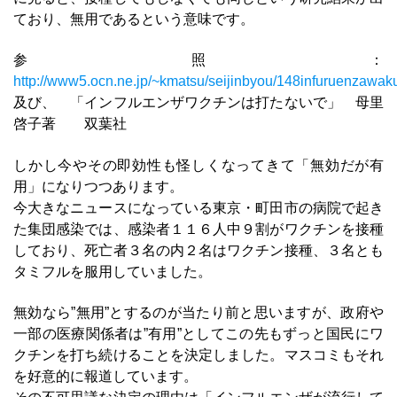
ており、無用であるという意味です。
参照：
http://www5.ocn.ne.jp/~kmatsu/seijinbyou/148infuruenzawak
及び、 「インフルエンザワクチンは打たないで」 母里
啓子著 双葉社
しかし今やその即効性も怪しくなってきて「無効だが有
用」になりつつあります。
今大きなニュースになっている東京・町田市の病院で起き
た集団感染では、感染者１１６人中９割がワクチンを接種
しており、死亡者３名の内２名はワクチン接種、３名とも
タミフルを服用していました。
無効なら”無用”とするのが当たり前と思いますが、政府や
一部の医療関係者は”有用”としてこの先もずっと国民にワ
クチンを打ち続けることを決定しました。マスコミもそれ
を好意的に報道しています。