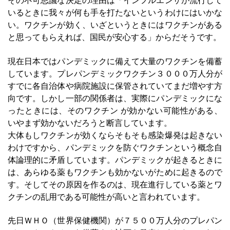
その不可思議な決定の理由は「インフルエンザが流行して
いるときに我々が何も手を打たないというわけにはいかな
い。ワクチンが効く、いざというときにはワクチンがある
と思ってもらえれば、国民が安心する」からだそうです。
現在日本ではパンデミックに備えて大量のワクチンを備蓄
しています。プレパンデミックワクチン３０００万人分が
すでに各自治体や病院施設に保管されていてまだ増やす方
向です。しかし一部の関係者は、実際にパンデミックにな
ったときには、そのワクチン が効かない可能性がある、
いやまず効かないだろうと断言しています。
大体もしワクチンが効くならそもそも感染爆発は起きない
わけですから、パンデミックを防ぐワクチンという概念自
体論理的に矛盾しています。パンデミックが起きるときに
は、あらゆる薬もワクチンも効かないがために起きるので
す。そしてその原因を作るのは、現在進行している薬とワ
クチンの乱用である可能性が高いと言われています。
先日ＷＨＯ（世界保健機関）が７５００万人分のプレパン