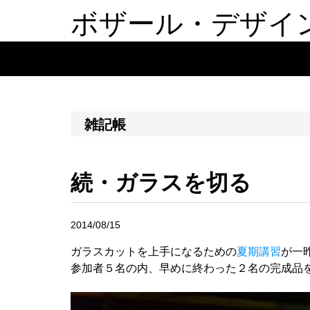
ボザール・デザイ
雑記帳
続・ガラスを切る
2014/08/15
ガラスカットを上手になるための
夏期講習
が一
参加者５名の内、早めに終わった２名の完成品