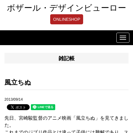
ボザール・デザインビューロー
ONLINESHOP
Toggl
navig
雑記帳
風立ちぬ
2013/09/14
先日、宮崎駿監督のアニメ映画「風立ちぬ」を見てきまし
た。
これまでのジブリ作品とは違って子供には難解であり、ス