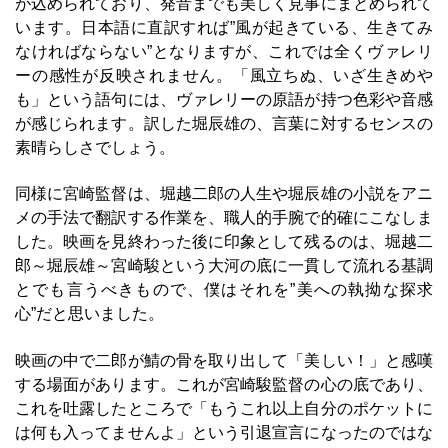
が込められており、発音までも美しく見事にまとめられて
います。日本語に直訳すれば”風が起きている、生きてみ
なければならない”となりますが、これでは全くヴァレリ
ーの感性が反映されません。「風立ちぬ、いざ生きめや
も」という語句には、ヴァレリーの原語が持つ色彩や音感
が感じられます。訳した堀辰雄の、言葉に対するセンスの
素晴らしさでしょう。
同様に宮崎監督は、堀越二郎の人生や堀辰雄の小説をアニ
メの手法で翻訳する作業を、職人的手腕で的確にこなしま
した。映画を見終わった後に印象として残るのは、堀越二
郎～堀辰雄～宮崎駿という大河の底に一貫して流れる基調
とでも言うべきもので、僕はそれを”美への執拗な探求
心”だと思いました。
映画の中で二郎が鯖の骨を取り出して「美しい！」と感嘆
する場面があります。これが宮崎駿監督の心の底であり、
これを吐露したところで「もうこれ以上自分のポケットに
は何も入ってませんよ」という引退宣言になったのではな