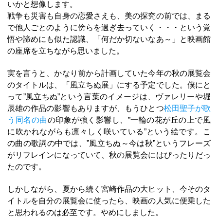
いかと想像します。
戦争も災害も自身の恋愛さえも、美の探究の前では、まる
で他人ごとのように傍らを過ぎ去っていく・・・という覚
悟や諦めにも似た認識、「何だか切ないなあ～」と映画館
の座席を立ちながら思いました。
実を言うと、かなり前から計画していた今年の秋の展覧会
のタイトルは、「風立ちぬ展」にする予定でした。僕にと
って”風立ちぬ”という言葉のイメージは、ヴァレリーや堀
辰雄の作品の影響もありますが、もうひとつ
松田聖子が歌
う同名の曲
の印象が強く影響し、”一輪の花が丘の上で風
に吹かれながらも凛々しく咲いている”という絵です。こ
の曲の歌詞の中では、”風立ちぬ～今は秋”というフレーズ
がリフレインになっていて、秋の展覧会にはぴったりだっ
たのです。
しかしながら、夏から続く宮崎作品の大ヒット、今そのタ
イトルを自分の展覧会に使ったら、映画の人気に便乗した
と思われるのは必至です。やめにしました。