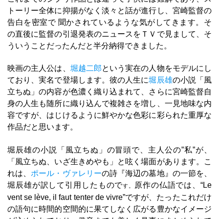
トーリー全体に抑揚がなく淡々と話が進行し、宮崎監督の
告白を密室で 聞かされているような気がしてきます。そ
の直後に監督の引退発表のニュースをＴＶで見まして、そ
ういうことだったんだと半分納得できました。
映画の主人公は、
堀越二郎
という実在の人物をモデルにし
ており、実名で登場します。彼の人生に
堀辰雄
の小説「風
立ちぬ」の内容が色濃く織り込まれて、さらに宮崎監督自
身の人生も随所に織り込んで複雑さを増し、一見地味な内
容ですが、はじけるように鮮やかな色彩に彩られた重厚な
作品だと思います。
堀辰雄の小説「風立ちぬ」の冒頭で、主人公の”私”が、
「風立ちぬ、いざ生きめやも」と呟く場面があります。こ
れは、
ポール・ヴァレリー
の詩『海辺の墓地』の一節を、
堀辰雄が訳して引用したもので
原作の仏語では、“Le
す。
vent se lève, il faut tenter de vivre”ですが、たったこれだけ
の語句に時間的空間的に果てしなく広がる豊かなイメージ