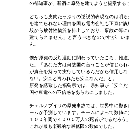
の都知事が、新宿に原発を建てようと提案する
どちらも皮肉たっぷりの逆説的表現なのは明ら
を建てられない理由を国も電力会社も正直に説
段から放射性物質を排出しており、事故の際に
建てられません」と言うべきなのですが、い
ん。
僕が原発の反対運動に関わっていたころ、推進
た。「あなた方は何故国の言うことが信じられ
が責任を持って実行しているんだから信用しな
ない。安全と言われたら安全なんだ」と。
原発を誘致した福島県では、県知事が「安全だ
国や東電への不信感をあらわにしました。
チェルノブイリの原発事故では、世界中に撒き
ームが予測しています。チームによって数値に
１００年間で４０００万人の死者がでるだろう
これが最も楽観的な最低限の数値でした。